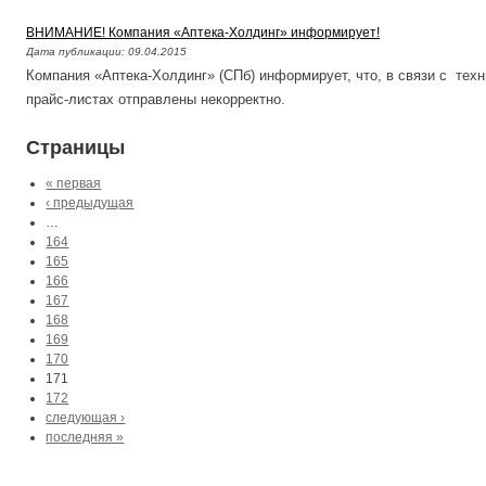
ВНИМАНИЕ! Компания «Аптека-Холдинг» информирует!
Дата публикации:
09.04.2015
Компания «Аптека-Холдинг» (СПб) информирует, что, в связи с техн
прайс-листах отправлены некорректно.
Страницы
« первая
‹ предыдущая
…
164
165
166
167
168
169
170
171
172
следующая ›
последняя »