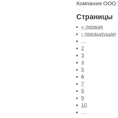
Компания ООО "
Страницы
« первая
‹ предыдущая
…
2
3
4
5
6
7
8
9
10
…